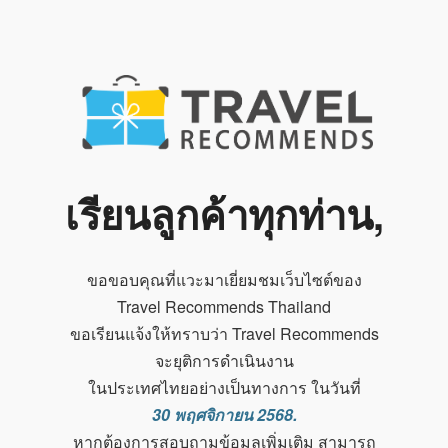
เรียนลูกค้าทุกท่าน,
ขอขอบคุณที่แวะมาเยี่ยมชมเว็บไซต์ของ
Travel Recommends Thailand
ขอเรียนแจ้งให้ทราบว่า Travel Recommends
จะยุติการดำเนินงาน
ในประเทศไทยอย่างเป็นทางการ ในวันที่
30 พฤศจิกายน 2568.
หากต้องการสอบถามข้อมูลเพิ่มเติม สามารถ